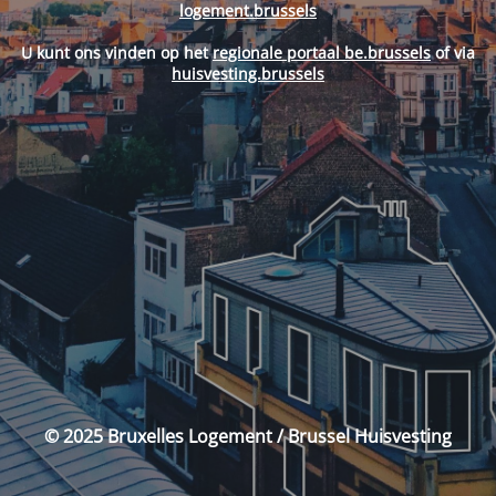
logement.brussels
U kunt ons vinden op het
regionale portaal be.brussels
of via
huisvesting.brussels
© 2025 Bruxelles Logement / Brussel Huisvesting