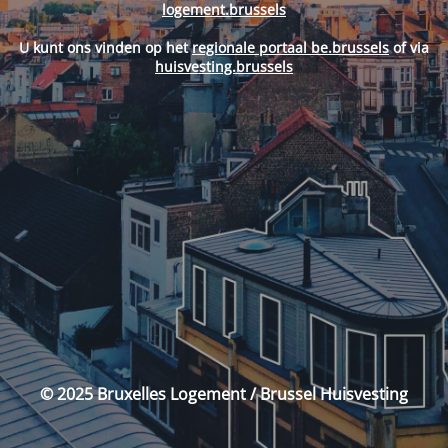
logement.brussels
U kunt ons vinden op het
regionale portaal be.brussels
of via
huisvesting.brussels
© 2025 Bruxelles Logement / Brussel Huisvesting