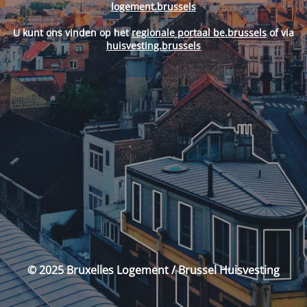
logement.brussels
U kunt ons vinden op het
regionale portaal be.brussels
of via
huisvesting.brussels
© 2025 Bruxelles Logement / Brussel Huisvesting