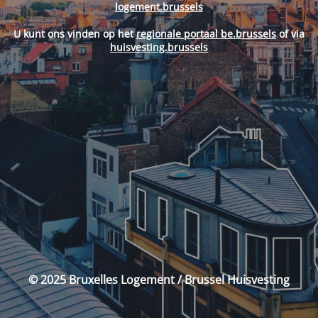
logement.brussels
U kunt ons vinden op het
regionale portaal be.brussels
of via
huisvesting.brussels
© 2025 Bruxelles Logement / Brussel Huisvesting