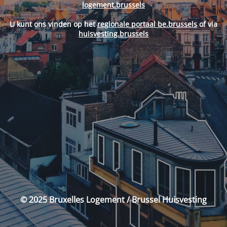
logement.brussels
U kunt ons vinden op het
regionale portaal be.brussels
of via
huisvesting.brussels
© 2025 Bruxelles Logement / Brussel Huisvesting